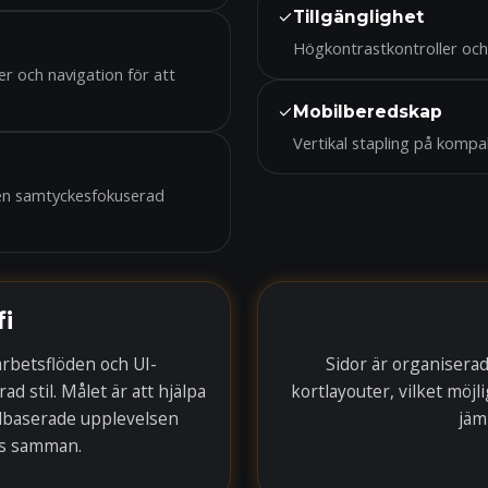
✓
Tillgänglighet
Högkontrastkontroller och 
er och navigation för att
✓
Mobilberedskap
Vertikal stapling på kompa
ch en samtyckesfokuserad
fi
arbetsflöden och UI-
Sidor är organisera
 stil. Målet är att hjälpa
kortlayouter, vilket möj
lbaserade upplevelsen
jäm
as samman.