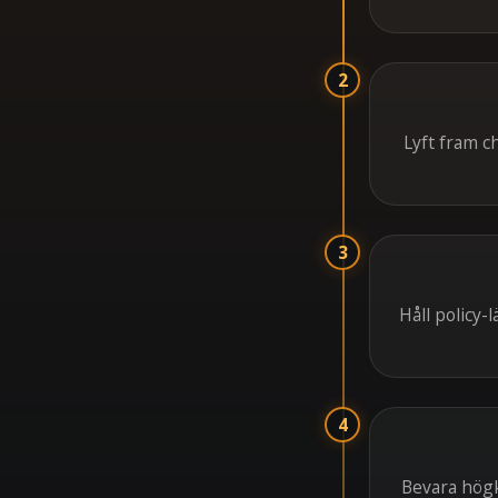
2
Lyft fram c
3
Håll policy-
4
Bevara högk