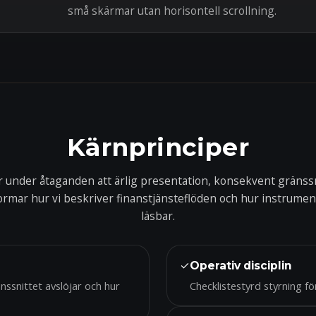
små skärmar utan horisontell scrollning.
Kärnprinciper
r under åtaganden att ärlig presentation, konsekvent gränssn
formar hur vi beskriver finanstjänsteflöden och hur instrumen
läsbar.
✓
Operativ disciplin
nssnittet avslöjar och hur
Checklistestyrd styrning f