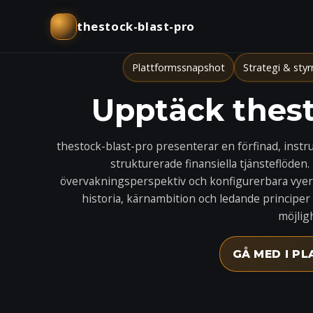
thestock-blast-pro
Plattformssnapshot
Strategi & styr
Upptäck thest
thestock-blast-pro presenterar en förfinad, ins
strukturerade finansiella tjänsteflöden.
övervakningsperspektiv och konfigurerbara vyer i
historia, kärnambition och ledande principe
möjlig
GÅ MED I P