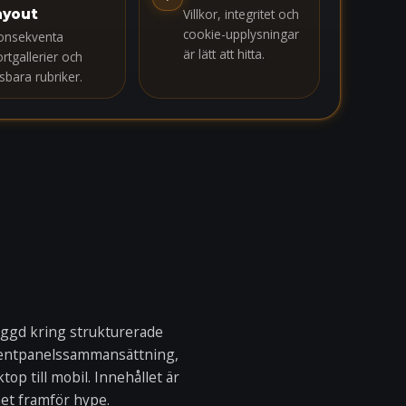
ayout
Villkor, integritet och
cookie-upplysningar
onsekventa
är lätt att hitta.
ortgallerier och
äsbara rubriker.
yggd kring strukturerade
mentpanelssammansättning,
p till mobil. Innehållet är
et framför hype.