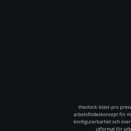
thestock-blast-pro pres
arbetsflödeskoncept för 
konfigurerbarhet och överv
utformat för ut