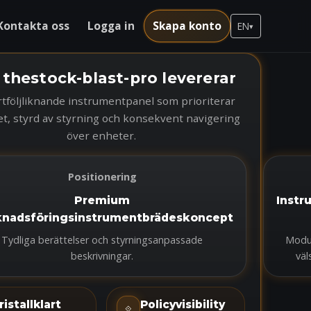
Kontakta oss
Logga in
Skapa konto
EN
▾
 thestock-blast-pro levererar
tföljliknande instrumentpanel som prioriterar
et, styrd av styrning och konsekvent navigering
över enheter.
Positionering
Premium
Instr
nadsföringsinstrumentbrädeskoncept
Tydliga berättelser och styrningsanpassade
Modul
beskrivningar.
väl
ristallklart
Policyvisibility
⟐