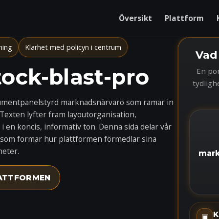
Översikt
Plattform
ning
Klarhet med policyn i centrum
Vad
ock-blast-pro
En por
tydligh
trumentpanelstyrd marknadsnärvaro som ramar in
 Texten lyfter fram layoutorganisation,
 en koncis, informativ ton. Denna sida delar vår
r som formar hur plattformen förmedlar sina
heter.
mark
LATTFORMEN
K
▣