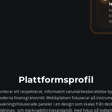
l
K
k
l
Plattformsprofil
enterar ett respekterat, informativt varumärkesberättelse b
moderna finansgränssnitt. Webbplatsen fokuserar på instru
akningsfokuserade paneler i en design som skalas från deskto
bildnings- och marknadsföringsändamål, med fokus på tydligh