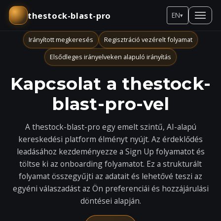
thestock-blast-pro
EN
▾
Irányított megkeresés
Regisztráció vezérelt folyamat
Elsődleges irányelveken alapuló irányítás
Kapcsolat a thestock-
blast-pro-vel
A thestock-blast-pro egy emelt szintű, AI-alapú
kereskedési platform élményt nyújt. Az érdeklődés
leadásához kezdeményezze a Sign Up folyamatot és
töltse ki az onboarding folyamatot. Ez a strukturált
folyamat összegyűjti az adatait és lehetővé teszi az
egyéni válaszadást az Ön preferenciái és hozzájárulási
döntései alapján.