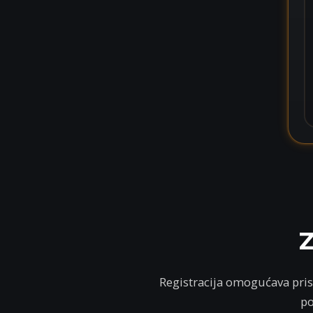
Z
Registracija omogućava prist
po