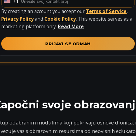
+1
U
n
By creating an account you accept our
Terms of Service
,
i
Privacy Policy
and
Cookie Policy
. This website serves as a
t
marketing platform only.
Read More
e
d
PRIJAVI SE ODMAH
S
t
a
t
e
s
+
apočni svoje obrazovan
1
up odabranim modulima koji pokrivaju osnove dionica, rob
vezuje vas s obrazovnim resursima od neovisnih edukato