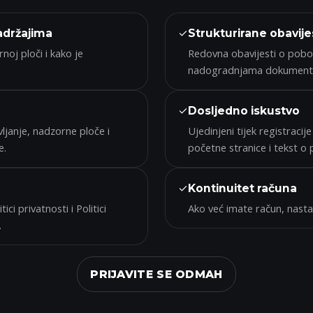
✓
adržajima
Strukturirane obavije
oj ploči i kako je
Redovna obavijesti o pobol
nadogradnjama dokumenta
✓
Dosljedno iskustvo
ljanje, nadzorne ploče i
Ujedinjeni tijek registraci
e.
početne stranice i tekst o 
✓
Kontinuitet računa
ici privatnosti i Politici
Ako već imate račun, nasta
.
PRIJAVITE SE ODMAH