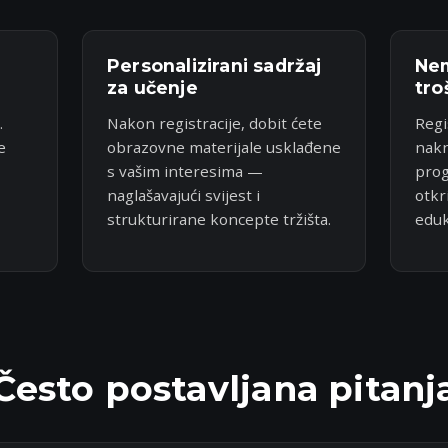
Personalizirani sadržaj
Nem
za učenje
tro
.
Nakon registracije, dobit ćete
Regi
e
obrazovne materijale usklađene
nak
s vašim interesima —
prog
naglašavajući svijest i
otkr
strukturirane koncepte tržišta.
eduk
Često postavljana pitanj