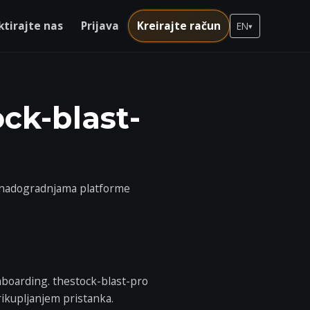
tirajte nas
Prijava
Kreirajte račun
EN
▾
ck-blast-
m nadogradnjama platforme
onboarding. thestock-blast-pro
rikupljanjem pristanka.