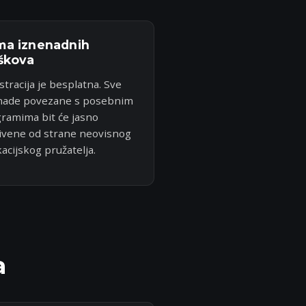
a iznenadnih
škova
stracija je besplatna. Sve
nade povezane s posebnim
ramima bit će jasno
ivene od strane neovisnog
acijskog pružatelja.
a