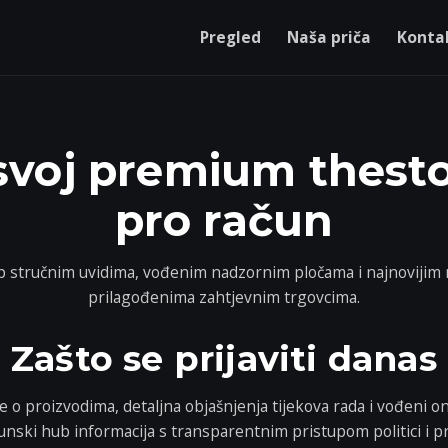
Pregled
Naša priča
Kontak
svoj premium thesto
pro račun
tup stručnim uvidima, vođenim nadzornim pločama i najnoviji
prilagođenima zahtjevnim trgovcima.
Zašto se prijaviti danas
ške o proizvodima, detaljna objašnjenja tijekova rada i vođeni 
unski hub informacija s transparentnim pristupom politici i p