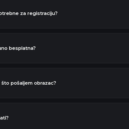
otrebne za registraciju?
puno besplatna?
 što pošaljem obrazac?
ati?