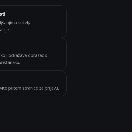
sti
jšanjima sučelja i
cije.
je koji odražava obrazac s
pristanaku.
vite putem stranice za prijavu.