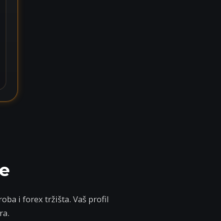
je
a i forex tržišta. Vaš profil
ra.