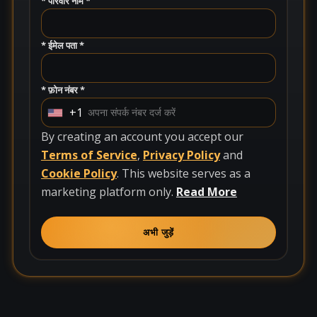
* परिवार नाम *
* ईमेल पता *
* फ़ोन नंबर *
+1
U
n
By creating an account you accept our
i
Terms of Service
,
Privacy Policy
and
t
Cookie Policy
. This website serves as a
e
marketing platform only.
Read More
d
S
अभी जुड़ें
t
a
t
e