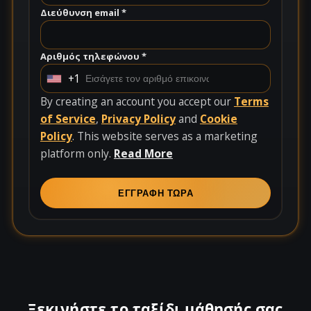
Διεύθυνση email *
Αριθμός τηλεφώνου *
+1
U
n
By creating an account you accept our
Terms
i
of Service
,
Privacy Policy
and
Cookie
t
Policy
. This website serves as a marketing
e
platform only.
Read More
d
S
ΕΓΓΡΑΦΗ ΤΩΡΑ
t
a
t
e
s
+
Ξεκινήστε το ταξίδι μάθησής σας
1