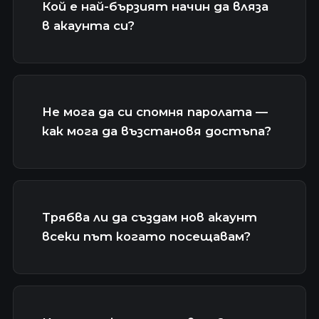
Кой е най-бързият начин да вляза
в акаунта си?
Не мога да си спомня паролата —
как мога да възстановя достъпа?
Трябва ли да създам нов акаунт
всеки път когато посещавам?