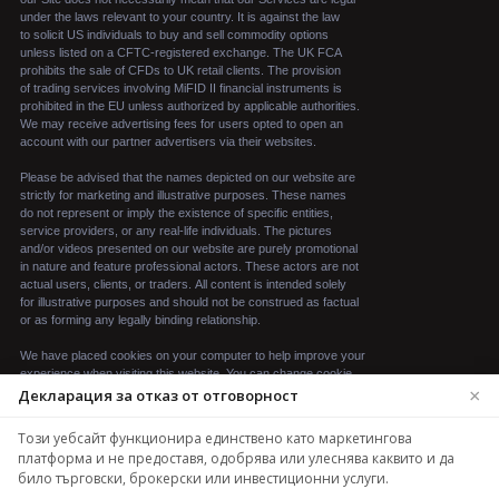
×
Декларация за отказ от отговорност
We use cookies to enhance your browsing experience.
Този уебсайт функционира единствено като маркетингова
By continuing to use our website, you agree to our use
платформа и не предоставя, одобрява или улеснява каквито и да
of cookies. See our
Cookie Policy
for more
било търговски, брокерски или инвестиционни услуги.