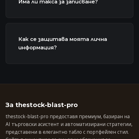
Има ли такса за записване?
Как се защитава моята лична
информация?
За thestock-blast-pro
thestock-blast-pro предоставя премиум, базиран на
AI търговски асистент и автоматизирани стратегии,
представени в елегантно табло с портфейлен стил.