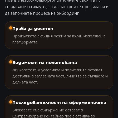
Нов в thestock-blast-pro? Започнете своя път с
създаване на акаунт
, за да настроите профила си и
да започнете процеса на онбординг.
Права за достъп
Продължете с същия режим за вход, използван в
платформата.
Видимост на политиката
Линковете към условията и политиките остават
достъпни в заглавната част, линията за съгласие и
долната част.
Последователност на оформленията
Блоковете със съдържание остават в
централизирано контейнер пое с отзивчиво