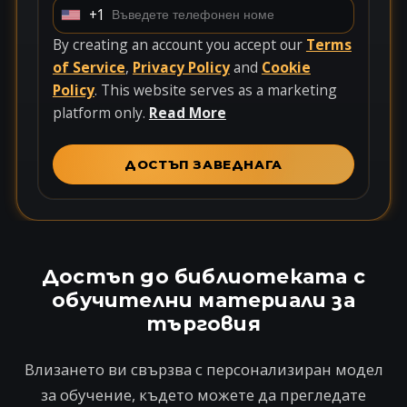
+1
U
n
By creating an account you accept our
Terms
i
of Service
,
Privacy Policy
and
Cookie
t
Policy
. This website serves as a marketing
e
platform only.
Read More
d
S
ДОСТЪП ЗАВЕДНАГА
t
a
t
e
s
Достъп до библиотеката с
+
обучителни материали за
1
търговия
Влизането ви свързва с персонализиран модел
за обучение, където можете да прегледате